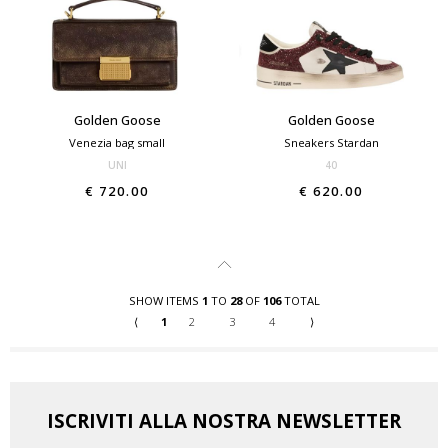
Golden Goose
Golden Goose
Venezia bag small
Sneakers Stardan
UNI
40
€ 720.00
€ 620.00
SHOW ITEMS
1
TO
28
OF
106
TOTAL
⟨
1
2
3
4
⟩
ISCRIVITI ALLA NOSTRA NEWSLETTER