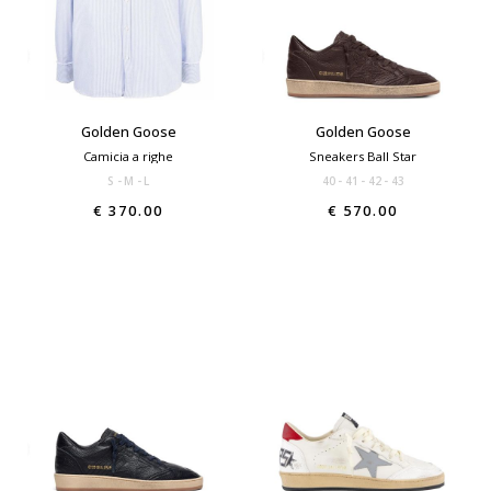
Golden Goose
Golden Goose
Camicia a righe
Sneakers Ball Star
S
M
L
40
41
42
43
€ 370.00
€ 570.00