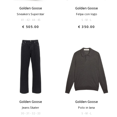
Golden Goose
Golden Goose
Sneakers Superstar
Felpa con logo
41
42
44
45
S
M
L
€ 505.00
€ 350.00
Golden Goose
Golden Goose
Jeans Skater
Polo in lana
30
31
32
33
S
M
L