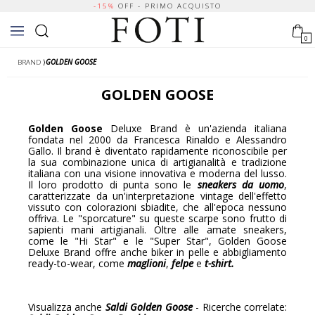
-15%
OFF - PRIMO ACQUISTO
0
BRAND
⟩
GOLDEN GOOSE
GOLDEN GOOSE
Golden Goose
Deluxe Brand è un'azienda italiana
fondata nel 2000 da Francesca Rinaldo e Alessandro
Gallo. Il brand è diventato rapidamente riconoscibile per
la sua combinazione unica di artigianalità e tradizione
italiana con una visione innovativa e moderna del lusso.
Il loro prodotto di punta sono le
sneakers da uomo
,
caratterizzate da un'interpretazione vintage dell'effetto
vissuto con colorazioni sbiadite, che all'epoca nessuno
offriva. Le "sporcature" su queste scarpe sono frutto di
sapienti mani artigianali. Oltre alle amate sneakers,
come le "Hi Star" e le "Super Star", Golden Goose
Deluxe Brand offre anche biker in pelle e abbigliamento
ready-to-wear, come
maglioni
,
felpe
e
t-shirt.
Visualizza anche
Saldi Golden Goose
- Ricerche correlate: