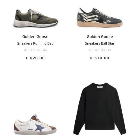
Golden Goose
Golden Goose
Sneakers Running Dad
Sneakers Ball Star
41
42
43
44
40
42
43
44
€ 620.00
€ 570.00